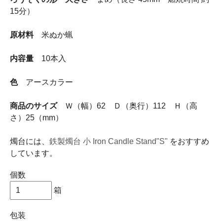
15分）
原材料
米ぬか蝋
内容量
10本入
色
アースカラー
商品のサイズ
Ｗ（幅）62 Ｄ（奥行）112 Ｈ（高
さ）25（mm）
燭台には、
鉄製燭台 小 Iron Candle Stand"S"
をおすすめ
しています。
個数
箱
包装