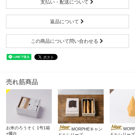
支払い・配送について
返品について
この商品について問い合わせる
売れ筋商品
お米のろうそく 1号1箱
MOR
MORPHEキャン
+燭台
ドルシリーズ
ドルシリーズ